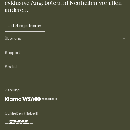
exklusive Angebote und Neuheiten vor allen
anderen.
Jetzt registrieren
Über uns
Support
Unsere Geschichte
Journal
Karriere
Social
FAQs
Lieferung
Rückgabe
Instagram
Reklamation
TikTok
Zahlung
Rechtliches
Facebook
Kontakt
LinkedIn
Schließen {{label}}