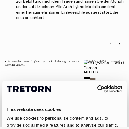
zur Belüftung nach dem Tragen und lassen Sie den Schuh
an der Luft trocknen. Alle Arch Hybrid Modelle sind mit
einer herausnehmbaren Einlegesohle ausgestattet, die
dies erleichtert.
An error has occurred, please try to refresh the page or contact
Arch Hybrid W — Wasser
customer support.
Damen
140 EUR
Ihr Feedback macht den Unterschied
This website uses cookies
Wir sind bestrebt, unsere Produkte kontinuierlich auf Basis Ihrer
We use cookies to personalise content and ads, to
Erfahrungen zu verbessern. Die überarbeiteten Arch Hybrid
provide social media features and to analyse our traffic.
Schuhe spiegeln unser Engagement wider, funktionale, stilvolle