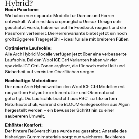
Hybrid?
Neue Passform:
Wir haben nun separate Modelle für Damen und Herren
entwickelt. Während das ursprüngliche Unisex-Design sehr
geschätzt wurde, haben wir auf Ihr Feedback reagiert und die
Passform verfeinert. Die Herrenvariante bietet jetzt ein noch
großzügigeres Tragegefühl – ideal für alle mit breiteren Füßen.
Optimierte Laufsohle:
Alle Arch Hybrid Modelle verfügen jetzt über eine verbesserte
Laufsohle. Bei den Wool ICE.Ctrl Varianten haben wir vier
spezielle ICE.Ctrl-Zonen ergänzt, die für noch mehr Halt und
Sicherheit auf vereisten Oberflächen sorgen.
Nachhaltige Materialien:
Der neue Arch Hybrid wird bei den Wool ICE.Ctrl Modellen mit
recyceltem Polyester im Innenfutter und Obermaterial
gefertigt. Die Laufsohle besteht aus FSC-zertifiziertem
Naturkautschuk, während die BLOOM-Einlegesohlen aus Algen
hergestellt werden – ein bewusster Schritt hin zu einer
saubereren Umwelt.
Erhöhter Komfort:
Der hintere Reißverschluss wurde neu gestaltet: Anstelle des
bisherigen Gummimaterials sorgt nun weicheres, flexibleres