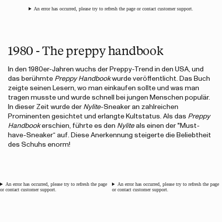
An error has occurred, please try to refresh the page or contact customer support.
1980 - The preppy handbook
In den 1980er-Jahren wuchs der Preppy-Trend in den USA, und
das berühmte
Preppy Handbook
wurde veröffentlicht. Das Buch
zeigte seinen Lesern, wo man einkaufen sollte und was man
tragen musste und wurde schnell bei jungen Menschen populär.
In dieser Zeit wurde der
Nylite
-Sneaker an zahlreichen
Prominenten gesichtet und erlangte Kultstatus. Als das
Preppy
Handbook
erschien, führte es den
Nylite
als einen der "Must-
have-Sneaker“ auf. Diese Anerkennung steigerte die Beliebtheit
des Schuhs enorm!
An error has occurred, please try to refresh the page
An error has occurred, please try to refresh the page
or contact customer support.
or contact customer support.