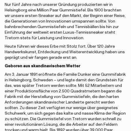
Nur fünf Jahre nach unserer Gründung produzierten wir in
Helsingborg eine Million Paar Gummistiefel. Bis 1900 brachten
wir unsere ersten Sneaker auf den Markt, der Beginn einer Reise,
die Generationen von Innovationen umspannen sollte. Von
bahnbrechenden Gummistiefeln und Tennisbällen bis hin zur
Einführung der weltweit ersten Luxus-Tennissneaker steht
Tretorn stets für Leistung und Innovation.
Heute führen wir dieses Erbe mit Stolz fort. Über 120 Jahre
Handwerkskunst, Entdeckung und Weiterentwicklung haben uns
geprägt und wir fangen gerade erst an.
Geboren aus skandinavischem Wetter
Am 3. Januar 1891 eröffnete die Familie Dunker eine Gummifabrik
in Helsingborg, Schweden – und legte damit den Grundstein für
das, was später Tretorn werden sollte. Mit 52 Mitarbeitern und
einer Produktionsfläche von 2.500 Quadratmetern begann die
Fabrik mit der Herstellung von Gummistiefeln, die den harten
Anforderungen skandinavischer Landwirte gerecht werden
sollten. Zu dieser Zeit verfügten nur wenige über geeignetes
Schuhwerk, um sich gegen das kalte und nasse Klima der Region
zu schützen. Die Gummistiefel von Tretorn wurden schnell zu
einer revolutionären Lösung, die die Arbeiter auf den Feldern
trocken und warm hielt. Bis 1892 wurden über 39.000 Paar