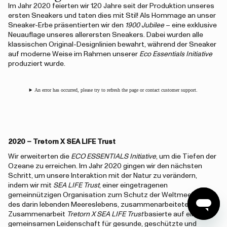
Im Jahr 2020 feierten wir 120 Jahre seit der Produktion unseres
ersten Sneakers und taten dies mit Stil! Als Hommage an unser
Sneaker-Erbe präsentierten wir den
1900 Jubilee
– eine exklusive
Neuauflage unseres allerersten Sneakers. Dabei wurden alle
klassischen Original-Designlinien bewahrt, während der Sneaker
auf moderne Weise im Rahmen unserer
Eco Essentials Initiative
produziert wurde.
An error has occurred, please try to refresh the page or contact customer support.
2020 – Tretorn X SEA LIFE Trust
Wir erweiterten die
ECO ESSENTIALS Initiative
, um die Tiefen der
Ozeane zu erreichen. Im Jahr 2020 gingen wir den nächsten
Schritt, um unsere Interaktion mit der Natur zu verändern,
indem wir mit
SEA LIFE Trust
, einer eingetragenen
gemeinnützigen Organisation zum Schutz der Weltmeere und
des darin lebenden Meereslebens, zusammenarbeiteten. Die
Zusammenarbeit
Tretorn X SEA LIFE Trust
basierte auf einer
gemeinsamen Leidenschaft für gesunde, geschützte und