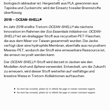
biologisch abbaubar ist. Hergestellt aus PLA, gewonnen aus
Tapioka und Zuckerrohr, wird der Einsatz fossiler Brennstoffe
überflüssig.
2018 – OCEAN-SHELL®
Im Jahr 2018 stellte Tretorn
OCEAN-SHELL®
als nächste
Innovation im Rahmen der
Eco Essentials Initiative
vor.
OCEAN-
SHELL®
ist ein dreilagiger Stoff aus recycelten PET-Flaschen,
die aus dem Meer vor Taiwan gesammelt wurden. Die Jacke
verfügt über eine hydrophile Membran, ebenfalls aus recyceltem
Meeres-PET, wodurch der Stoff eine erneuerbare Ressource ist,
die erneut recycelt werden kann.
Der
OCEAN-SHELL®
-Stoff wird derzeit in Jacken wie den
Modellen
Arch
und
Sphere
verwendet. Entwickelt, um die Zukunft
zu erneuern, wird dieser Stoff weiterhin auf vielfältige und
kreative Weise in Tretorn-Kollektionen auftauchen.
An error has occurred, please try to refresh the page or contact customer support.
An error has occurred, please try to refresh the page or contact customer support.