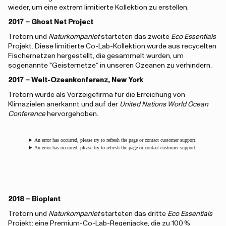
wieder, um eine extrem limitierte Kollektion zu erstellen.
2017 – Ghost Net Project
Tretorn und
Naturkompaniet
starteten das zweite
Eco Essentials
Projekt. Diese limitierte Co-Lab-Kollektion wurde aus recycelten
Fischernetzen hergestellt, die gesammelt wurden, um
sogenannte "Geisternetze“ in unseren Ozeanen zu verhindern.
2017 – Welt-Ozeankonferenz, New York
Tretorn wurde als Vorzeigefirma für die Erreichung von
Klimazielen anerkannt und auf der
United Nations World Ocean
Conference
hervorgehoben.
An error has occurred, please try to refresh the page or contact customer support.
An error has occurred, please try to refresh the page or contact customer support.
2018 – Bioplant
Tretorn und
Naturkompaniet
starteten das dritte
Eco Essentials
Projekt: eine Premium-Co-Lab-Regenjacke, die zu 100 %