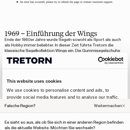
An error has occurred, please try to refresh the page or contact customer support.
1969 – Einführung der Wings
Ende der 1960er Jahre wurde Segeln sowohl als Sport als auch
als Hobby immer beliebter. In dieser Zeit führte Tretorn die
klassische Segelkollektion Wings ein. Die Gummisegelschuhe
erfreuten sich schnell großer Beliebtheit und wurden im
gesamten schwedischen Schärengarten zu einem vertrauten
Anblick.
This website uses cookies
An error has occurred, please try to refresh the page or contact customer support.
We use cookies to personalise content and ads, to
provide social media features and to analyse our traffic.
We also share information about your use of our site with
Falsche Region?
Weitermachen
our social media, advertising and analytics partners who
1972 – Einführung des Sarek
may combine it with other information that you’ve
Anfang der 1970er Jahre suchten die Menschen wieder die Nähe
Es sieht so aus, als ob Sie sich in einer anderen Region befinden
provided to them or that they’ve collected from your use
zur Natur und unternahmen Ausflüge in die Wälder. 1972 brachte
als die aktuelle Website. Möchten Sie wechseln?