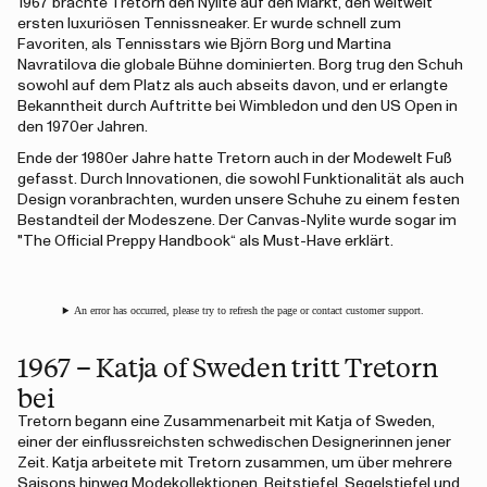
1967 brachte Tretorn den Nylite auf den Markt, den weltweit
ersten luxuriösen Tennissneaker. Er wurde schnell zum
Favoriten, als Tennisstars wie Björn Borg und Martina
Navratilova die globale Bühne dominierten. Borg trug den Schuh
sowohl auf dem Platz als auch abseits davon, und er erlangte
Bekanntheit durch Auftritte bei Wimbledon und den US Open in
den 1970er Jahren.
Ende der 1980er Jahre hatte Tretorn auch in der Modewelt Fuß
gefasst. Durch Innovationen, die sowohl Funktionalität als auch
Design voranbrachten, wurden unsere Schuhe zu einem festen
Bestandteil der Modeszene. Der Canvas-Nylite wurde sogar im
"The Official Preppy Handbook“ als Must-Have erklärt.
An error has occurred, please try to refresh the page or contact customer support.
1967 – Katja of Sweden tritt Tretorn
bei
Tretorn begann eine Zusammenarbeit mit Katja of Sweden,
einer der einflussreichsten schwedischen Designerinnen jener
Zeit. Katja arbeitete mit Tretorn zusammen, um über mehrere
Saisons hinweg Modekollektionen, Reitstiefel, Segelstiefel und