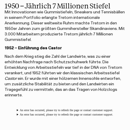
1950 – Jährlich 7 Millionen Stiefel
Mit Innovationen wie Gummistiefeln, Sneakers und Tennisbällen
in seinem Portfolio erlangte Tretorn internationale
Anerkennung. Dieser weltweite Ruhm machte Tretorn in den
1950er Jahren zum größten Gummihersteller Skandinaviens. Mit
3.000 Mitarbeitern produzierte Tretorn jährlich 7 Millionen
Gummistiefel.
1952 – Einführung des Castor
Nach dem Krieg stieg die Zahl der Landwirte, was zu einer
erhöhten Nachfrage nach Schutzschuhwerk führte. Die
Entwicklung von Arbeitsstiefeln war tief in der DNA von Tretorn
verankert, und 1952 führten wir den klassischen Arbeitsstiefel
Castor
ein. Er wurde mit einer hölzernen Innensohle entworfen,
um zusätzliche Stabilität zu bieten und den Landwirten ein
Tragegefühl zu vermitteln, das an das Tragen von Holzclogs
erinnerte.
An error has occurred, please try to refresh the page or contact customer support.
An error has occurred, please try to refresh the page or contact customer support.