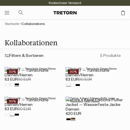
Kostenloser Versand
Startseite
Collaborations
Kollaborationen
Filtern & Sortieren
5 Produkte
Nylite 67 — Turnschuhe
Nylite 67 — Turnschuhe
30%
30%
Damen/Herren
Damen/Herren
63 EUR
90 EUR
63 EUR
90 EUR
Nylite 67 — Turnschuhe
Tretorn X Kassl Editions Puffer
30%
Damen/Herren
Jacket — Wasserfeste Jacke
63 EUR
90 EUR
Damen
420 EUR