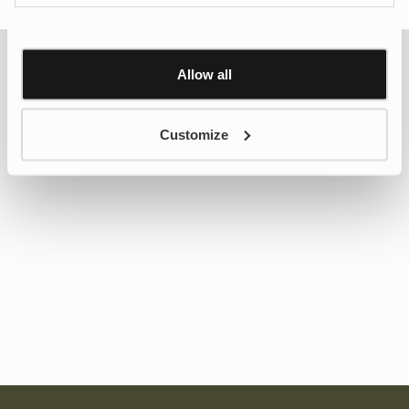
personalisation, we have added a link to Google’s
Show details
Personalisation and Control page.
Learn more about Google’s Personalisation and
Control settings
here
Allow all
Customize