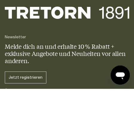
Newsletter
Melde dich an und erhalte 10 % Rabatt +
exklusive Angebote und Neuheiten vor allen
anderen.
Jetzt registrieren
Über uns
Support
Unsere Geschichte
Journal
Karriere
Social
FAQs
Lieferung
Rückgabe