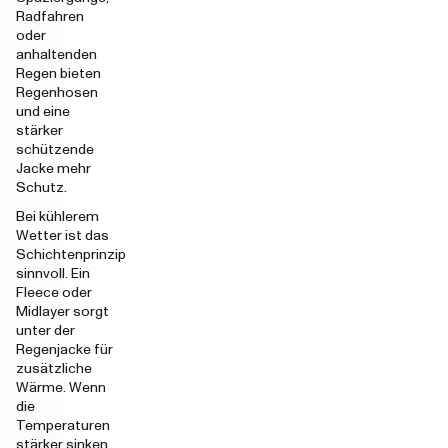
Radfahren
oder
anhaltenden
Regen bieten
Regenhosen
und eine
stärker
schützende
Jacke mehr
Schutz.
Bei kühlerem
Wetter ist das
Schichtenprinzip
sinnvoll. Ein
Fleece oder
Midlayer sorgt
unter der
Regenjacke für
zusätzliche
Wärme. Wenn
die
Temperaturen
stärker sinken