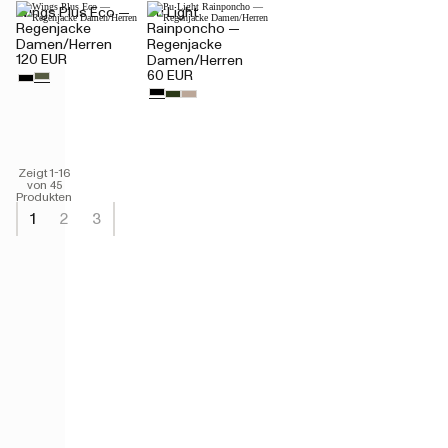
Wings Plus Eco —
Pu Light
Regenjacke
Rainponcho —
Damen/Herren
Regenjacke
120 EUR
Damen/Herren
60 EUR
Zeigt 1-16
von 45
Produkten
1
2
3