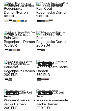
Wings Rainjacket —
Wings A-Shaped
Regenjacke
Rain Coat —
Damen/Herren
Regenjacke Damen
90 EUR
100 EUR
3+
Wings A-Shaped
Ruby Insulated
Rain Coat —
Raincoat —
Regenjacke Damen
Regenjacke Damen
100 EUR
200 EUR
Ruby Insulated
Dawn Coat —
Neuheit
Raincoat —
Wasserfeste Jacke
Regenjacke Damen
Damen
200 EUR
360 EUR
Core Long Jacket
Core Long Jacket
Neuheit
Neuheit
—
—
Wasserabweisende
Wasserabweisende
Jacke Damen
Jacke Damen
200 EUR
200 EUR