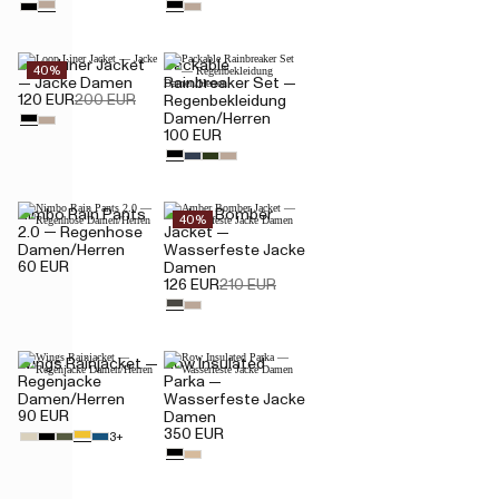
Loop Liner Jacket
Packable
40%
— Jacke Damen
Rainbreaker Set —
120 EUR
200 EUR
Regenbekleidung
Damen/Herren
100 EUR
Nimbo Rain Pants
Amber Bomber
40%
2.0 — Regenhose
Jacket —
Damen/Herren
Wasserfeste Jacke
60 EUR
Damen
126 EUR
210 EUR
Wings Rainjacket —
Row Insulated
Regenjacke
Parka —
Damen/Herren
Wasserfeste Jacke
90 EUR
Damen
350 EUR
3+