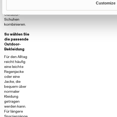
Customize
Sneakern oder
praktischen
Outdoor-
Schuhen
kombinieren.
So wählen Sie
die passende
Outdoor-
Bekleidung
Für den Alltag
reicht häufig
eine leichte
Regenjacke
oder eine
Jacke, die
bequem über
normaler
Kleidung
getragen
werden kann.
Für längere
Spaziergänge,