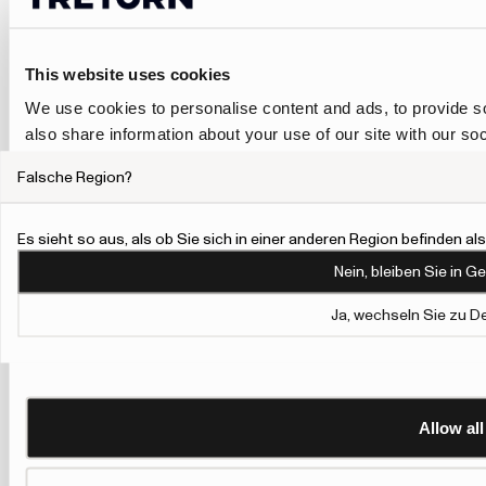
Jacke. Wenn
Sie mehr
Schutz
This website uses cookies
benötigen, ist
ein
We use cookies to personalise content and ads, to provide so
Regenanzug
also share information about your use of our site with our so
oder die
Kombination
may combine it with other information that you’ve provided to
aus
Falsche Region?
their services.
Regenjacke
und Regenhose
To give users more control over their data and ad personalis
praktischer. Bei
Es sieht so aus, als ob Sie sich in einer anderen Region befinden a
niedrigeren
Personalisation and Control page.
Nein, bleiben Sie in G
Temperaturen
Learn more about Google’s Personalisation and Control 
ist eine
Ja, wechseln Sie zu D
wärmere Jacke
oder ein
zusätzlicher
Midlayer die
bessere Wahl.
Viele Modelle
Allow all
lassen sich gut
mit
Gummistiefeln
,