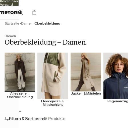
Kostenloser
Versand
Startseite
Damen
Oberbekleidung
Damen
Oberbekleidung – Damen
Alles sehen 
Jacken & Mäntelen
Oberbekleidung
Fleecejacke & 
Regenanzü
Mittelschicht
Filtern & Sortieren
45 Produkte