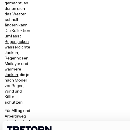
gemacht, an
denen sich
das Wetter
schnell
ändern kann.
Die Kollektion
umfasst
Regenjacken
,
wasserdichte
Jacken,
Regenhosen
,
Midlayer und
wärmere
Jacken
, die je
nach Modell
vor Regen,
Wind und
Kälte
schützen.
Für Alltag und
Arbeitsweg
eignet sich oft
eine leichtere