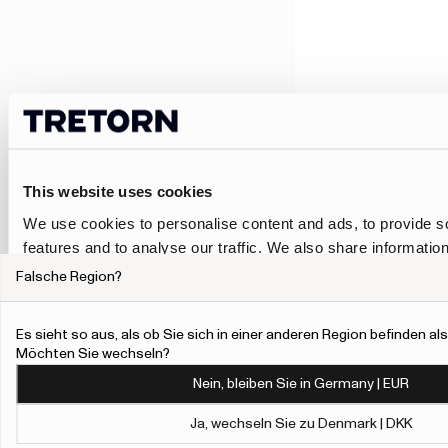
This website uses cookies
We use cookies to personalise content and ads, to provide s
features and to analyse our traffic. We also share informatio
our site with our social media, advertising and analytics pa
Falsche Region?
combine it with other information that you’ve provided to them
collected from your use of their services.
Es sieht so aus, als ob Sie sich in einer anderen Region befinden als
Möchten Sie wechseln?
To give users more control over their data and ad personalis
Nein, bleiben Sie in Germany | EUR
added a link to Google’s Personalisation and Control page.
Learn more about Google’s Personalisation and Control 
Ja, wechseln Sie zu Denmark | DKK