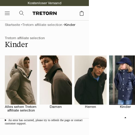
Kostenloser Versand
Startseite
Tretorn affiliate selection
Kinder
Tretorn affiliate selection
Kinder
Alles sehen Tretorn 
Damen
Herren
Kinder
affiliate selection
An error has occurred, please try to refresh the page or contact
customer support.