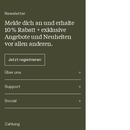
Newsletter
Melde dich an und erhalte
10 % Rabatt + exklusive
Angebote und Neuheiten
vor allen anderen.
Jetzt registrieren
Über uns
Support
Unsere Geschichte
Journal
Karriere
Social
FAQs
Lieferung
Rückgabe
Instagram
Reklamation
TikTok
Zahlung
Rechtliches
Facebook