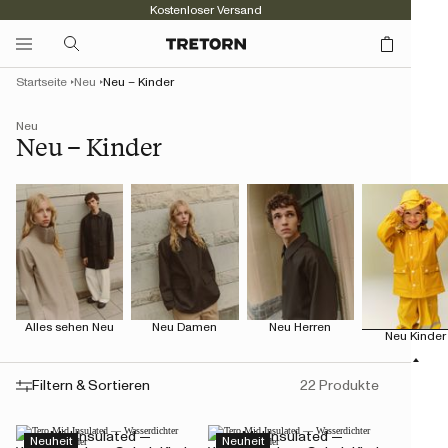
Kostenloser Versand
Startseite
Neu
Neu – Kinder
Neu
Neu – Kinder
Alles sehen Neu
Neu Damen
Neu Herren
Neu Kinder
Filtern & Sortieren
22 Produkte
Tero Mid Insulated —
Tero Mid Insulated —
Neuheit
Neuheit