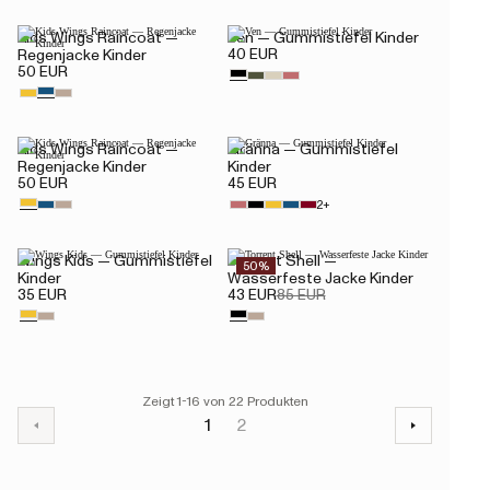
Kids Wings Raincoat —
Ven — Gummistiefel Kinder
40 EUR
Regenjacke Kinder
50 EUR
Kids Wings Raincoat —
Gränna — Gummistiefel
Regenjacke Kinder
Kinder
50 EUR
45 EUR
2+
Wings Kids — Gummistiefel
Torrent Shell —
50%
Kinder
Wasserfeste Jacke Kinder
35 EUR
43 EUR
85 EUR
Zeigt 1-16 von 22 Produkten
1
2