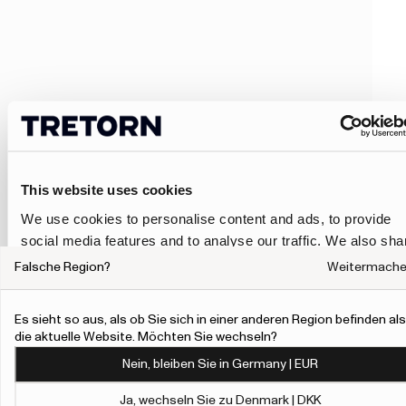
This website uses cookies
We use cookies to personalise content and ads, to provide
social media features and to analyse our traffic. We also sha
information about your use of our site with our social media,
Falsche Region?
Weitermach
advertising and analytics partners who may combine it with
other information that you’ve provided to them or that they’ve
Es sieht so aus, als ob Sie sich in einer anderen Region befinden als
collected from your use of their services.
die aktuelle Website. Möchten Sie wechseln?
Nein, bleiben Sie in Germany | EUR
To give users more control over their data and ad
personalisation, we have added a link to Google’s
Ja, wechseln Sie zu Denmark | DKK