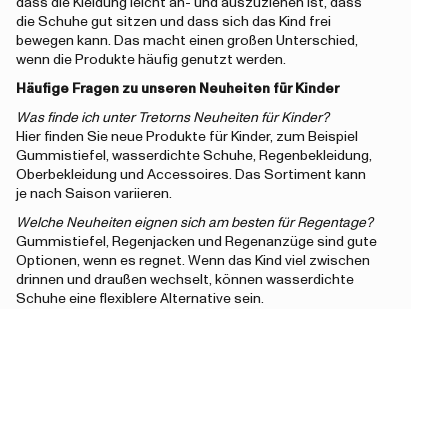
dass die Kleidung leicht an- und auszuziehen ist, dass
die Schuhe gut sitzen und dass sich das Kind frei
bewegen kann. Das macht einen großen Unterschied,
wenn die Produkte häufig genutzt werden.
Häufige Fragen zu unseren Neuheiten für Kinder
Was finde ich unter Tretorns Neuheiten für Kinder?
Hier finden Sie neue Produkte für Kinder, zum Beispiel
Gummistiefel, wasserdichte Schuhe, Regenbekleidung,
Oberbekleidung und Accessoires. Das Sortiment kann
je nach Saison variieren.
Welche Neuheiten eignen sich am besten für Regentage?
Gummistiefel, Regenjacken und Regenanzüge sind gute
Optionen, wenn es regnet. Wenn das Kind viel zwischen
drinnen und draußen wechselt, können wasserdichte
Schuhe eine flexiblere Alternative sein.
Worauf sollte man für Kindergarten und Schule achten?
Wählen Sie Produkte, die leicht an- und auszuziehen
sind, bequem sitzen und Spielen im Freien aushalten.
Für Regentage sind Schuhe und Kleidung praktisch, die
vor Nässe schützen.