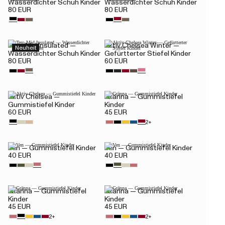
Wasserdichter Schuh Kinder
Wasserdichter Schuh Kinder
80 EUR
80 EUR
Tero Mid Insulated —
Aktiv Chelsea Winter —
Neuheit
Wasserdichter Schuh Kinder
Gefürtterter Stiefel Kinder
80 EUR
60 EUR
Aktiv Chelsea —
Gränna — Gummistiefel
Gummistiefel Kinder
Kinder
60 EUR
45 EUR
2+
Ven — Gummistiefel Kinder
Ven — Gummistiefel Kinder
40 EUR
40 EUR
Gränna — Gummistiefel
Gränna — Gummistiefel
Kinder
Kinder
45 EUR
45 EUR
2+
2+